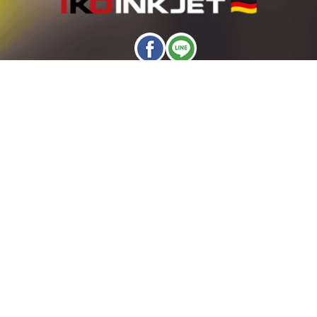
產品分類
噴墨噴印機
雷射噴印機
熱轉印機
噴印視覺檢查機
表面處理機
一站式噴印解決方案
聯絡我們
+886-3-3582051 (代表號)
info@ikd-inkjet.com